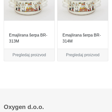
MIKSERI
NOŽEVI
MULTI STAJLERI
OSTALO
NUTRI PRACTIC
POJEDINAČNI ESCAJG
Emajlirana šerpa BR-
Emajlirana šerpa BR-
313M
314M
OSTALO ELEC
POSLUŽAVNICI
Pregledaj proizvod
Pregledaj proizvod
PANELNE GREJALICE
RENDE
PEGLE
RUČNE MAŠINE
PEGLE ZA KOSU
SECKALICE
PIZZA PEKAČI
ŠERPE
Oxygen d.o.o.
PODNE VAGE
SERVERI