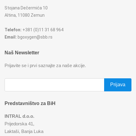
Stojana Dečermića 10
REŠOI
SETOVI ŠERPI
Altina, 11080 Zemun
SECKALICE
SETOVI ŠOLJA I ŠOLJICA
Telefon:
+381 (0)11 31 68 964
Email:
bgoxygen@sbb.rs
SOKOVNICI
SUŠAČI ZA SUDOVE
Naš Newsletter
TOSTERI
TANJIRI
Prijavite se i prvi saznajte za naše akcije.
USISIVAČI
TANJIRI ZA POSLUŽIVANJE
VENTILATORI
TERMOSI
Predstavništvo za BiH
TIGANJI
INTRAL d.o.o.
ZAČINSKI SETOVI
Prijedorska 41,
Laktaši, Banja Luka