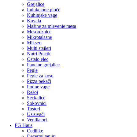
Grejalice
Indukcione ploče
Kuhinjske vage
Kuvala
Mašine za mlevenje mesa
Mesoreznice
Mikrotalasne
Mikseri
Multi stajleri
Nutri Practic
Ostalo elec
Panelne grejalice
Pegle
Pegle za kosu
Pizza pekači
Podne vage
Rešoi
Seckalice
Sokovnici
Tosteri
Usisivači
Ventilatori
FG Haus
Cediljke
Dezertni tanjiri