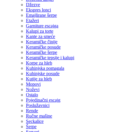
Džezve
Ekspres lonci
Emajlirane šerpe
Etažeri
Garniture escajga
Kalupi za torte
Kante za smeće
Keramičke činije
Keramičke posude
Keramičke šerpe
Keramičke tepsije i kalupi
Korpe za hleb
Kuhinjska pomagala
Kuhinjske posude
Kutije za hleb
Mopovi
Noževi
Ostalo
Pojedinačni escajg
Poslužavnici
Rende
Ručne mašine
Seckalice
Šerpe
Serveri