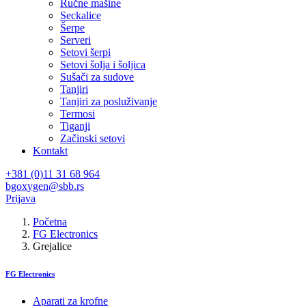
Ručne mašine
Seckalice
Šerpe
Serveri
Setovi šerpi
Setovi šolja i šoljica
Sušači za sudove
Tanjiri
Tanjiri za posluživanje
Termosi
Tiganji
Začinski setovi
Kontakt
+381 (0)11 31 68 964
bgoxygen@sbb.rs
Prijava
Početna
FG Electronics
Grejalice
FG Electronics
Aparati za krofne