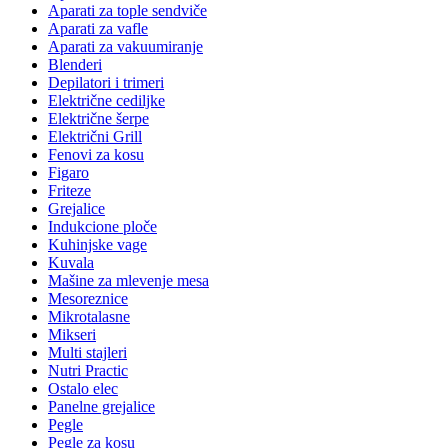
Aparati za tople sendviče
Aparati za vafle
Aparati za vakuumiranje
Blenderi
Depilatori i trimeri
Električne cediljke
Električne šerpe
Električni Grill
Fenovi za kosu
Figaro
Friteze
Grejalice
Indukcione ploče
Kuhinjske vage
Kuvala
Mašine za mlevenje mesa
Mesoreznice
Mikrotalasne
Mikseri
Multi stajleri
Nutri Practic
Ostalo elec
Panelne grejalice
Pegle
Pegle za kosu