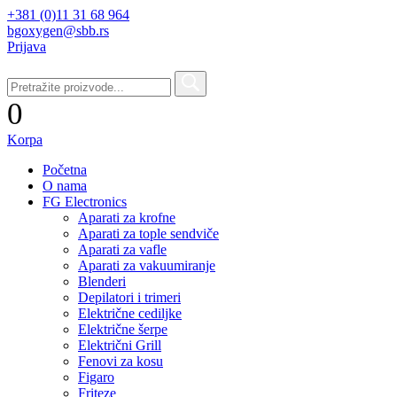
+381 (0)11 31 68 964
bgoxygen@sbb.rs
Prijava
0
Korpa
Početna
O nama
FG Electronics
Aparati za krofne
Aparati za tople sendviče
Aparati za vafle
Aparati za vakuumiranje
Blenderi
Depilatori i trimeri
Električne cediljke
Električne šerpe
Električni Grill
Fenovi za kosu
Figaro
Friteze