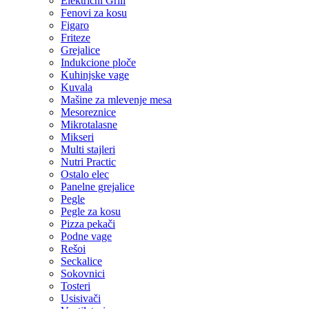
Električni Grill
Fenovi za kosu
Figaro
Friteze
Grejalice
Indukcione ploče
Kuhinjske vage
Kuvala
Mašine za mlevenje mesa
Mesoreznice
Mikrotalasne
Mikseri
Multi stajleri
Nutri Practic
Ostalo elec
Panelne grejalice
Pegle
Pegle za kosu
Pizza pekači
Podne vage
Rešoi
Seckalice
Sokovnici
Tosteri
Usisivači