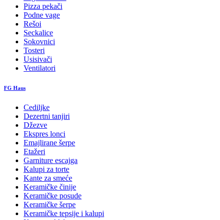
Pizza pekači
Podne vage
Rešoi
Seckalice
Sokovnici
Tosteri
Usisivači
Ventilatori
FG Haus
Cediljke
Dezertni tanjiri
Džezve
Ekspres lonci
Emajlirane šerpe
Etažeri
Garniture escajga
Kalupi za torte
Kante za smeće
Keramičke činije
Keramičke posude
Keramičke šerpe
Keramičke tepsije i kalupi