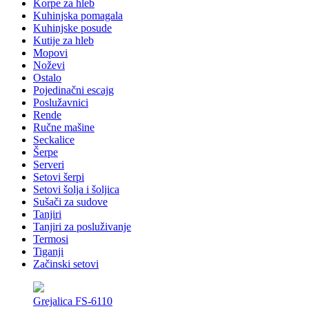
Korpe za hleb
Kuhinjska pomagala
Kuhinjske posude
Kutije za hleb
Mopovi
Noževi
Ostalo
Pojedinačni escajg
Poslužavnici
Rende
Ručne mašine
Seckalice
Šerpe
Serveri
Setovi šerpi
Setovi šolja i šoljica
Sušači za sudove
Tanjiri
Tanjiri za posluživanje
Termosi
Tiganji
Začinski setovi
Grejalica FS-6110