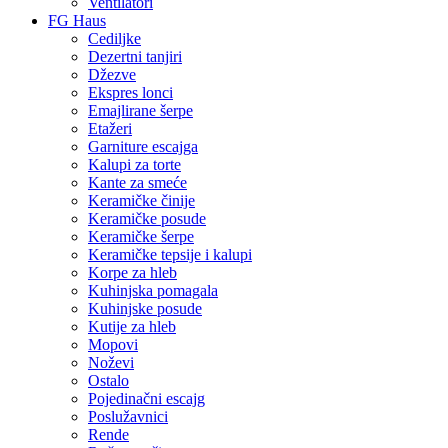
Ventilatori
FG Haus
Cediljke
Dezertni tanjiri
Džezve
Ekspres lonci
Emajlirane šerpe
Etažeri
Garniture escajga
Kalupi za torte
Kante za smeće
Keramičke činije
Keramičke posude
Keramičke šerpe
Keramičke tepsije i kalupi
Korpe za hleb
Kuhinjska pomagala
Kuhinjske posude
Kutije za hleb
Mopovi
Noževi
Ostalo
Pojedinačni escajg
Poslužavnici
Rende