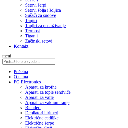
Setovi šerpi
Setovi šolja i šoljica
Sušači za sudove
Tanjiri
Tanjiri za posluživanje
Termosi
Tiganji
Začinski setovi
Kontakt
meni
Početna
O nama
FG Electronics
Aparati za krofne
Aparati za tople sendviče
Aparati za vafle
Aparati za vakuumiranje
Blenderi
Depilatori i trimeri
Električne cediljke
Električne šerpe