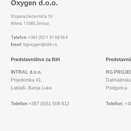
Oxygen d.o.o.
Stojana Dečermića 10
Altina, 11080 Zemun
Telefon:
+381 (0)11 31 68 964
Email:
bgoxygen@sbb.rs
Predstavništvo za BiH
Predstavni
INTRAL d.o.o.
RG PROJE
Prijedorska 41,
Dalmatinska
Laktaši, Banja Luka
Podgorica
Telefon:
+387 (0)51 508 612
Telefon:
+38