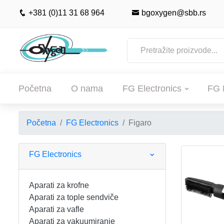
+381 (0)11 31 68 964
bgoxygen@sbb.rs
Početna
O nama
FG Electronics
FG 
Početna
FG Electronics
Figaro
POČETNA
O NAMA
FG Electronics
FG ELECTRONICS
Aparati za krofne
Aparati za tople sendviče
APARATI ZA KROFNE
FG HAUS
Aparati za vafle
Aparati za vakuumiranje