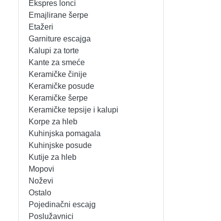
Ekspres lonci
MIKSERI
NOŽEVI
Emajlirane šerpe
Etažeri
MULTI STAJLERI
OSTALO
Garniture escajga
Kalupi za torte
Kante za smeće
NUTRI PRACTIC
POJEDINAČNI ESCAJG
Keramičke činije
Keramičke posude
OSTALO ELEC
POSLUŽAVNICI
Keramičke šerpe
Keramičke tepsije i kalupi
PANELNE GREJALICE
RENDE
Korpe za hleb
Kuhinjska pomagala
PEGLE
RUČNE MAŠINE
Kuhinjske posude
Kutije za hleb
PEGLE ZA KOSU
SECKALICE
Mopovi
Noževi
PIZZA PEKAČI
ŠERPE
Ostalo
Pojedinačni escajg
PODNE VAGE
SERVERI
Poslužavnici