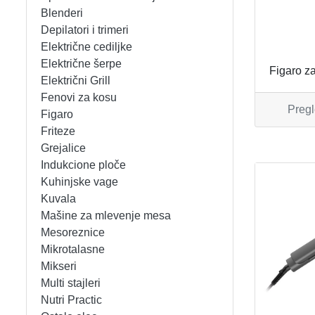
APARATI ZA TOPLE SENDVIČE
CEDILJKE
KONTAKT
Blenderi
Depilatori i trimeri
APARATI ZA VAFLE
DEZERTNI TANJIRI
+381 (0)11 31 68 964
bgoxygen@sbb.rs
Prijava
Električne cediljke
Električne šerpe
Figaro z
APARATI ZA VAKUUMIRANJE
DŽEZVE
Električni Grill
Fenovi za kosu
Pregl
BLENDERI
EKSPRES LONCI
Figaro
Friteze
DEPILATORI I TRIMERI
EMAJLIRANE ŠERPE
Grejalice
Indukcione ploče
ELEKTRIČNE CEDILJKE
ETAŽERI
Kuhinjske vage
Kuvala
Mašine za mlevenje mesa
ELEKTRIČNE ŠERPE
GARNITURE ESCAJGA
Mesoreznice
Mikrotalasne
ELEKTRIČNI GRILL
KALUPI ZA TORTE
Mikseri
Multi stajleri
FENOVI ZA KOSU
KANTE ZA SMEĆE
Nutri Practic