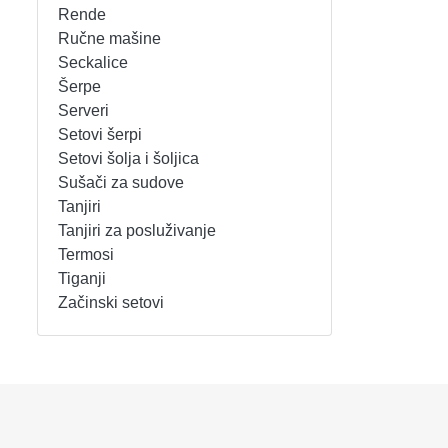
Rende
REŠOI
SETOVI ŠERPI
Ručne mašine
Seckalice
Šerpe
SECKALICE
SETOVI ŠOLJA I ŠOLJICA
Serveri
Setovi šerpi
SOKOVNICI
SUŠAČI ZA SUDOVE
Setovi šolja i šoljica
Sušači za sudove
TOSTERI
TANJIRI
Tanjiri
Tanjiri za posluživanje
USISIVAČI
TANJIRI ZA POSLUŽIVANJE
Termosi
Tiganji
VENTILATORI
TERMOSI
Začinski setovi
TIGANJI
ZAČINSKI SETOVI