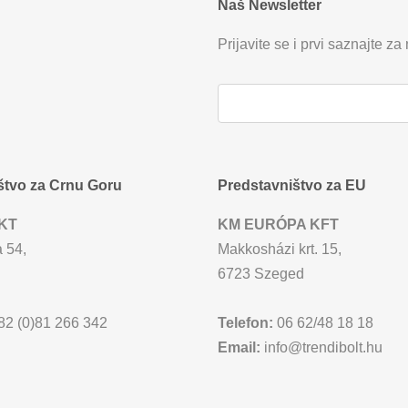
Naš Newsletter
Prijavite se i prvi saznajte za
štvo za Crnu Goru
Predstavništvo za EU
KT
KM EURÓPA KFT
 54,
Makkosházi krt. 15,
6723 Szeged
2 (0)81 266 342
Telefon:
06 62/48 18 18
Email:
info@trendibolt.hu