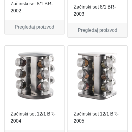
Začinski set 8/1 BR-
Začinski set 8/1 BR-
2002
REŠOI
SETOVI ŠERPI
2003
SECKALICE
SETOVI ŠOLJA I ŠOLJICA
Pregledaj proizvod
Pregledaj proizvod
SOKOVNICI
SUŠAČI ZA SUDOVE
TOSTERI
TANJIRI
USISIVAČI
TANJIRI ZA POSLUŽIVANJE
VENTILATORI
TERMOSI
TIGANJI
Začinski set 12/1 BR-
Začinski set 12/1 BR-
ZAČINSKI SETOVI
2004
2005