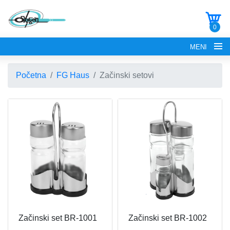
0
MENI
Početna
FG Haus
Začinski setovi
POČETNA
O NAMA
FG ELECTRONICS
APARATI ZA KROFNE
FG HAUS
Začinski set BR-1001
Začinski set BR-1002