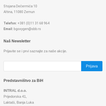
Stojana Dečermića 10
Altina, 11080 Zemun
Telefon:
+381 (0)11 31 68 964
Email:
bgoxygen@sbb.rs
Naš Newsletter
Prijavite se i prvi saznajte za naše akcije.
Predstavništvo za BiH
INTRAL d.o.o.
Prijedorska 41,
Laktaši, Banja Luka