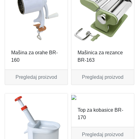
MIKSERI
NOŽEVI
MULTI STAJLERI
OSTALO
NUTRI PRACTIC
POJEDINAČNI ESCAJG
Mašina za orahe BR-
Mašinica za rezance
OSTALO ELEC
POSLUŽAVNICI
160
BR-163
PANELNE GREJALICE
RENDE
Pregledaj proizvod
Pregledaj proizvod
PEGLE
RUČNE MAŠINE
PEGLE ZA KOSU
SECKALICE
Top za kobasice BR-
170
PIZZA PEKAČI
ŠERPE
Pregledaj proizvod
PODNE VAGE
SERVERI