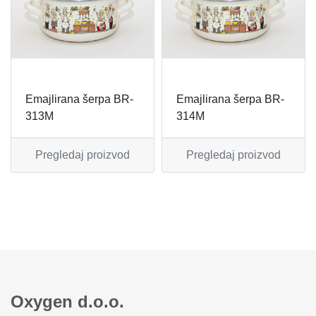
MIKSERI
NOŽEVI
MULTI STAJLERI
OSTALO
NUTRI PRACTIC
POJEDINAČNI ESCAJG
Emajlirana šerpa BR-
Emajlirana šerpa BR-
313M
314M
OSTALO ELEC
POSLUŽAVNICI
Pregledaj proizvod
Pregledaj proizvod
PANELNE GREJALICE
RENDE
PEGLE
RUČNE MAŠINE
PEGLE ZA KOSU
SECKALICE
PIZZA PEKAČI
ŠERPE
Oxygen d.o.o.
PODNE VAGE
SERVERI