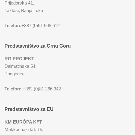
Prijedorska 41,
MIKSERI
NOŽEVI
Laktaši, Banja Luka
MULTI STAJLERI
OSTALO
Telefon:
+387 (0)51 508 612
NUTRI PRACTIC
POJEDINAČNI ESCAJG
Predstavništvo za Crnu Goru
OSTALO ELEC
POSLUŽAVNICI
RG PROJEKT
Dalmatinska 54,
PANELNE GREJALICE
RENDE
Podgorica
PEGLE
RUČNE MAŠINE
Telefon:
+382 (0)81 266 342
PEGLE ZA KOSU
SECKALICE
Predstavništvo za EU
PIZZA PEKAČI
ŠERPE
KM EURÓPA KFT
Makkosházi krt. 15,
PODNE VAGE
SERVERI