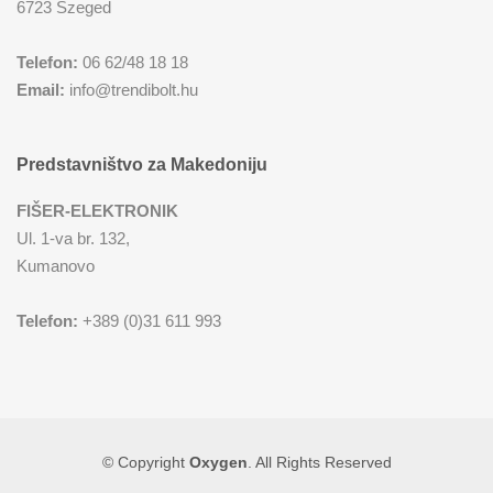
6723 Szeged
REŠOI
SETOVI ŠERPI
Telefon:
06 62/48 18 18
Email:
info@trendibolt.hu
SECKALICE
SETOVI ŠOLJA I ŠOLJICA
SOKOVNICI
SUŠAČI ZA SUDOVE
Predstavništvo za Makedoniju
TOSTERI
TANJIRI
FIŠER-ELEKTRONIK
Ul. 1-va br. 132,
Kumanovo
USISIVAČI
TANJIRI ZA POSLUŽIVANJE
Telefon:
+389 (0)31 611 993
VENTILATORI
TERMOSI
TIGANJI
ZAČINSKI SETOVI
© Copyright
Oxygen
. All Rights Reserved