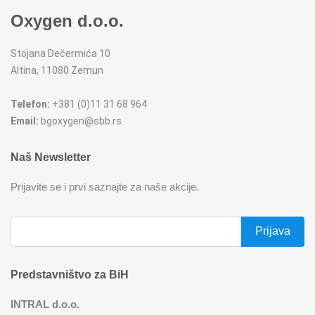
FIGARO
KERAMIČKE ČINIJE
Oxygen d.o.o.
FRITEZE
KERAMIČKE POSUDE
Stojana Dečermića 10
Altina, 11080 Zemun
GREJALICE
KERAMIČKE ŠERPE
Telefon:
+381 (0)11 31 68 964
INDUKCIONE PLOČE
KERAMIČKE TEPSIJE I KALUPI
Email:
bgoxygen@sbb.rs
KUHINJSKE VAGE
KORPE ZA HLEB
Naš Newsletter
Prijavite se i prvi saznajte za naše akcije.
KUVALA
KUHINJSKA POMAGALA
MAŠINE ZA MLEVENJE MESA
KUHINJSKE POSUDE
MESOREZNICE
KUTIJE ZA HLEB
Predstavništvo za BiH
MIKROTALASNE
MOPOVI
INTRAL d.o.o.