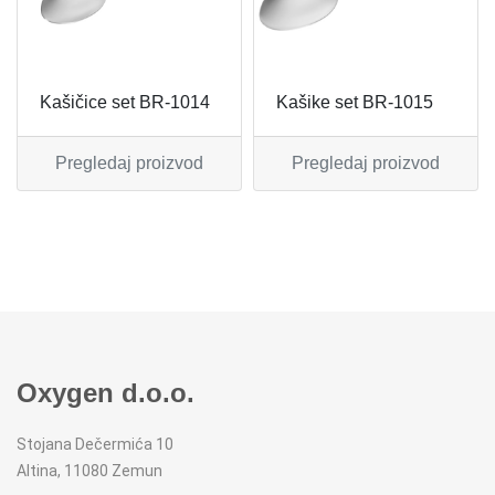
MIKSERI
NOŽEVI
MULTI STAJLERI
OSTALO
Kašičice set BR-1014
Kašike set BR-1015
NUTRI PRACTIC
POJEDINAČNI ESCAJG
Pregledaj proizvod
Pregledaj proizvod
OSTALO ELEC
POSLUŽAVNICI
PANELNE GREJALICE
RENDE
PEGLE
RUČNE MAŠINE
PEGLE ZA KOSU
SECKALICE
Oxygen d.o.o.
PIZZA PEKAČI
ŠERPE
Stojana Dečermića 10
Altina, 11080 Zemun
PODNE VAGE
SERVERI