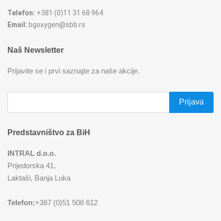
Telefon:
+381 (0)11 31 68 964
REŠOI
SETOVI ŠERPI
Email:
bgoxygen@sbb.rs
SECKALICE
SETOVI ŠOLJA I ŠOLJICA
Naš Newsletter
SOKOVNICI
SUŠAČI ZA SUDOVE
Prijavite se i prvi saznajte za naše akcije.
TOSTERI
TANJIRI
USISIVAČI
TANJIRI ZA POSLUŽIVANJE
Predstavništvo za BiH
VENTILATORI
TERMOSI
INTRAL d.o.o.
Prijedorska 41,
TIGANJI
Laktaši, Banja Luka
ZAČINSKI SETOVI
Telefon:
+387 (0)51 508 612