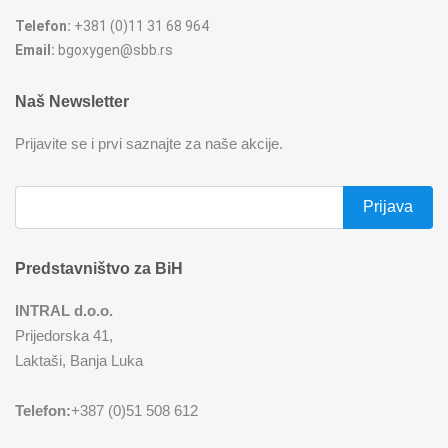
Telefon:
+381 (0)11 31 68 964
REŠOI
SETOVI ŠERPI
Email:
bgoxygen@sbb.rs
SECKALICE
SETOVI ŠOLJA I ŠOLJICA
Naš Newsletter
SOKOVNICI
SUŠAČI ZA SUDOVE
Prijavite se i prvi saznajte za naše akcije.
TOSTERI
TANJIRI
USISIVAČI
TANJIRI ZA POSLUŽIVANJE
Predstavništvo za BiH
VENTILATORI
TERMOSI
INTRAL d.o.o.
Prijedorska 41,
TIGANJI
Laktaši, Banja Luka
ZAČINSKI SETOVI
Telefon:
+387 (0)51 508 612