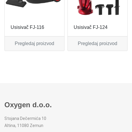
MIKSERI
NOŽEVI
MULTI STAJLERI
OSTALO
Usisivač FJ-116
Usisivač FJ-124
NUTRI PRACTIC
POJEDINAČNI ESCAJG
Pregledaj proizvod
Pregledaj proizvod
OSTALO ELEC
POSLUŽAVNICI
PANELNE GREJALICE
RENDE
PEGLE
RUČNE MAŠINE
PEGLE ZA KOSU
SECKALICE
Oxygen d.o.o.
PIZZA PEKAČI
ŠERPE
Stojana Dečermića 10
Altina, 11080 Zemun
PODNE VAGE
SERVERI