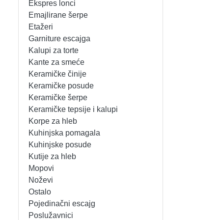
Ekspres lonci
MIKSERI
NOŽEVI
Emajlirane šerpe
Etažeri
MULTI STAJLERI
OSTALO
Garniture escajga
Kalupi za torte
Kante za smeće
NUTRI PRACTIC
POJEDINAČNI ESCAJG
Keramičke činije
Keramičke posude
OSTALO ELEC
POSLUŽAVNICI
Keramičke šerpe
Keramičke tepsije i kalupi
PANELNE GREJALICE
RENDE
Korpe za hleb
Kuhinjska pomagala
PEGLE
RUČNE MAŠINE
Kuhinjske posude
Kutije za hleb
PEGLE ZA KOSU
SECKALICE
Mopovi
Noževi
PIZZA PEKAČI
ŠERPE
Ostalo
Pojedinačni escajg
PODNE VAGE
SERVERI
Poslužavnici