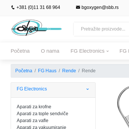
+381 (0)11 31 68 964
bgoxygen@sbb.rs
Početna
O nama
FG Electronics
FG 
Početna
FG Haus
Rende
Rende
POČETNA
O NAMA
FG Electronics
FG ELECTRONICS
Aparati za krofne
Aparati za tople sendviče
APARATI ZA KROFNE
FG HAUS
Aparati za vafle
Aparati za vakuumiranje