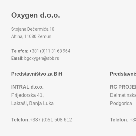
Oxygen d.o.o.
Stojana Dečermića 10
Altina, 11080 Zemun
Telefon:
+381 (0)11 31 68 964
Email:
bgoxygen@sbb.rs
Predstavništvo za BiH
Predstavni
INTRAL d.o.o.
RG PROJE
Prijedorska 41,
Dalmatinska
Laktaši, Banja Luka
Podgorica
Telefon:
+387 (0)51 508 612
Telefon:
+38