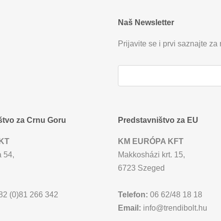
Naš Newsletter
Prijavite se i prvi saznajte za
štvo za Crnu Goru
Predstavništvo za EU
KT
KM EURÓPA KFT
 54,
Makkosházi krt. 15,
6723 Szeged
2 (0)81 266 342
Telefon:
06 62/48 18 18
Email:
info@trendibolt.hu