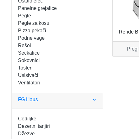
Ostalo elec
FIGARO
KERAMIČKE ČINIJE
Panelne grejalice
Pegle
FRITEZE
KERAMIČKE POSUDE
Pegle za kosu
Pizza pekači
Rende B
GREJALICE
KERAMIČKE ŠERPE
Podne vage
Rešoi
Pregl
INDUKCIONE PLOČE
KERAMIČKE TEPSIJE I KALUPI
Seckalice
Sokovnici
KUHINJSKE VAGE
KORPE ZA HLEB
Tosteri
Usisivači
Ventilatori
KUVALA
KUHINJSKA POMAGALA
MAŠINE ZA MLEVENJE MESA
KUHINJSKE POSUDE
FG Haus
MESOREZNICE
KUTIJE ZA HLEB
Cediljke
Dezertni tanjiri
MIKROTALASNE
MOPOVI
Džezve