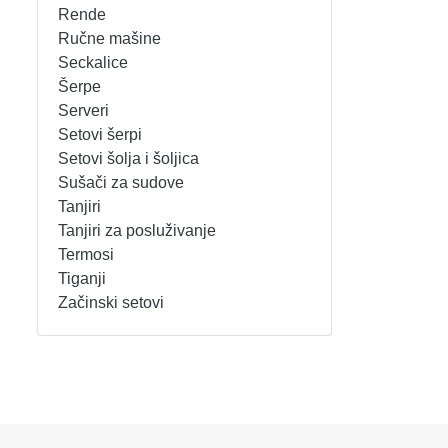
Rende
REŠOI
SETOVI ŠERPI
Ručne mašine
Seckalice
Šerpe
SECKALICE
SETOVI ŠOLJA I ŠOLJICA
Serveri
Setovi šerpi
SOKOVNICI
SUŠAČI ZA SUDOVE
Setovi šolja i šoljica
Sušači za sudove
TOSTERI
TANJIRI
Tanjiri
Tanjiri za posluživanje
USISIVAČI
TANJIRI ZA POSLUŽIVANJE
Termosi
Tiganji
VENTILATORI
TERMOSI
Začinski setovi
TIGANJI
ZAČINSKI SETOVI