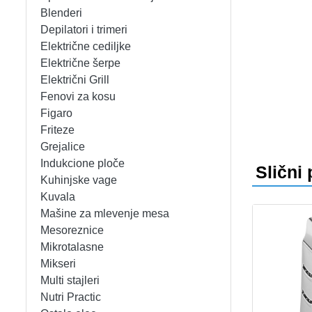
APARATI ZA TOPLE SENDVIČE
CEDILJKE
KONTAKT
Blenderi
Depilatori i trimeri
APARATI ZA VAFLE
DEZERTNI TANJIRI
+381 (0)11 31 68 964
bgoxygen@sbb.rs
Prijava
Električne cediljke
Električne šerpe
APARATI ZA VAKUUMIRANJE
DŽEZVE
Električni Grill
Fenovi za kosu
BLENDERI
EKSPRES LONCI
Figaro
Friteze
DEPILATORI I TRIMERI
EMAJLIRANE ŠERPE
Grejalice
Indukcione ploče
Slični 
ELEKTRIČNE CEDILJKE
ETAŽERI
Kuhinjske vage
Kuvala
Mašine za mlevenje mesa
ELEKTRIČNE ŠERPE
GARNITURE ESCAJGA
Mesoreznice
Mikrotalasne
ELEKTRIČNI GRILL
KALUPI ZA TORTE
Mikseri
Multi stajleri
FENOVI ZA KOSU
KANTE ZA SMEĆE
Nutri Practic