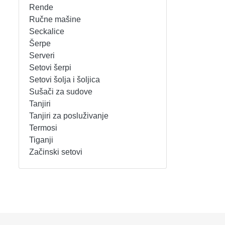
Rende
REŠOI
SETOVI ŠERPI
Ručne mašine
Seckalice
Šerpe
SECKALICE
SETOVI ŠOLJA I ŠOLJICA
Serveri
Setovi šerpi
SOKOVNICI
SUŠAČI ZA SUDOVE
Setovi šolja i šoljica
Sušači za sudove
TOSTERI
TANJIRI
Tanjiri
Tanjiri za posluživanje
USISIVAČI
TANJIRI ZA POSLUŽIVANJE
Termosi
Tiganji
VENTILATORI
TERMOSI
Začinski setovi
TIGANJI
ZAČINSKI SETOVI