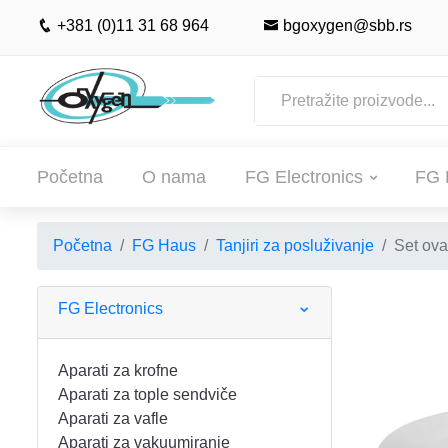
+381 (0)11 31 68 964
bgoxygen@sbb.rs
Početna
O nama
FG Electronics
FG 
Početna
FG Haus
Tanjiri za posluživanje
Set ova
POČETNA
O NAMA
FG Electronics
FG ELECTRONICS
Aparati za krofne
Aparati za tople sendviče
APARATI ZA KROFNE
FG HAUS
Aparati za vafle
Aparati za vakuumiranje