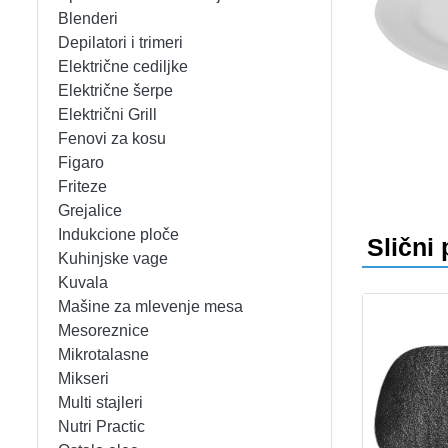
APARATI ZA TOPLE SENDVIČE
CEDILJKE
KONTAKT
Blenderi
Depilatori i trimeri
APARATI ZA VAFLE
DEZERTNI TANJIRI
+381 (0)11 31 68 964
bgoxygen@sbb.rs
Prijava
Električne cediljke
Električne šerpe
APARATI ZA VAKUUMIRANJE
DŽEZVE
Električni Grill
Fenovi za kosu
BLENDERI
EKSPRES LONCI
Figaro
Friteze
DEPILATORI I TRIMERI
EMAJLIRANE ŠERPE
Grejalice
Indukcione ploče
Slični 
ELEKTRIČNE CEDILJKE
ETAŽERI
Kuhinjske vage
Kuvala
Mašine za mlevenje mesa
ELEKTRIČNE ŠERPE
GARNITURE ESCAJGA
Mesoreznice
Mikrotalasne
ELEKTRIČNI GRILL
KALUPI ZA TORTE
Mikseri
Multi stajleri
FENOVI ZA KOSU
KANTE ZA SMEĆE
Nutri Practic