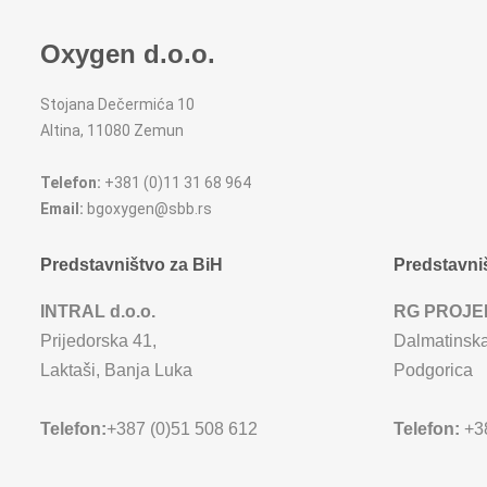
Oxygen d.o.o.
Stojana Dečermića 10
Altina, 11080 Zemun
Telefon:
+381 (0)11 31 68 964
Email:
bgoxygen@sbb.rs
Predstavništvo za BiH
Predstavni
INTRAL d.o.o.
RG PROJE
Prijedorska 41,
Dalmatinska
Laktaši, Banja Luka
Podgorica
Telefon:
+387 (0)51 508 612
Telefon:
+38