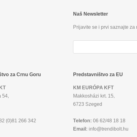
Naš Newsletter
Prijavite se i prvi saznajte za
štvo za Crnu Goru
Predstavništvo za EU
KT
KM EURÓPA KFT
 54,
Makkosházi krt. 15,
6723 Szeged
2 (0)81 266 342
Telefon:
06 62/48 18 18
Email:
info@trendibolt.hu