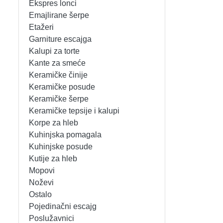
Ekspres lonci
MIKSERI
NOŽEVI
Emajlirane šerpe
Etažeri
MULTI STAJLERI
OSTALO
Garniture escajga
Kalupi za torte
Kante za smeće
NUTRI PRACTIC
POJEDINAČNI ESCAJG
Keramičke činije
Keramičke posude
OSTALO ELEC
POSLUŽAVNICI
Keramičke šerpe
Keramičke tepsije i kalupi
PANELNE GREJALICE
RENDE
Korpe za hleb
Kuhinjska pomagala
PEGLE
RUČNE MAŠINE
Kuhinjske posude
Kutije za hleb
PEGLE ZA KOSU
SECKALICE
Mopovi
Noževi
PIZZA PEKAČI
ŠERPE
Ostalo
Pojedinačni escajg
PODNE VAGE
SERVERI
Poslužavnici