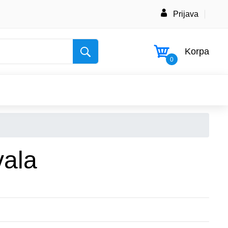
Prijava
Korpa
0
vala