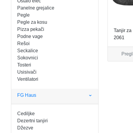
Ostalo elec
FIGARO
KERAMIČKE ČINIJE
Panelne grejalice
Pegle
FRITEZE
KERAMIČKE POSUDE
Pegle za kosu
Pizza pekači
Tanjir za
GREJALICE
KERAMIČKE ŠERPE
Podne vage
2061
Rešoi
INDUKCIONE PLOČE
KERAMIČKE TEPSIJE I KALUPI
Seckalice
Pregl
Sokovnici
KUHINJSKE VAGE
KORPE ZA HLEB
Tosteri
Usisivači
Ventilatori
KUVALA
KUHINJSKA POMAGALA
MAŠINE ZA MLEVENJE MESA
KUHINJSKE POSUDE
FG Haus
MESOREZNICE
KUTIJE ZA HLEB
Cediljke
Dezertni tanjiri
MIKROTALASNE
MOPOVI
Džezve