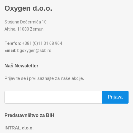
Oxygen d.o.o.
REŠOI
SETOVI ŠERPI
Stojana Dečermića 10
SECKALICE
SETOVI ŠOLJA I ŠOLJICA
Altina, 11080 Zemun
SOKOVNICI
SUŠAČI ZA SUDOVE
Telefon:
+381 (0)11 31 68 964
Email:
bgoxygen@sbb.rs
TOSTERI
TANJIRI
Naš Newsletter
USISIVAČI
TANJIRI ZA POSLUŽIVANJE
Prijavite se i prvi saznajte za naše akcije.
VENTILATORI
TERMOSI
TIGANJI
Predstavništvo za BiH
ZAČINSKI SETOVI
INTRAL d.o.o.