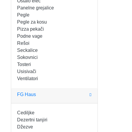
Ostalo elec
FIGARO
KERAMIČKE ČINIJE
Panelne grejalice
Pegle
FRITEZE
KERAMIČKE POSUDE
Pegle za kosu
Pizza pekači
GREJALICE
KERAMIČKE ŠERPE
Podne vage
Rešoi
INDUKCIONE PLOČE
KERAMIČKE TEPSIJE I KALUPI
Seckalice
Sokovnici
KUHINJSKE VAGE
KORPE ZA HLEB
Tosteri
Usisivači
Ventilatori
KUVALA
KUHINJSKA POMAGALA
MAŠINE ZA MLEVENJE MESA
KUHINJSKE POSUDE
FG Haus
MESOREZNICE
KUTIJE ZA HLEB
Cediljke
Dezertni tanjiri
MIKROTALASNE
MOPOVI
Džezve