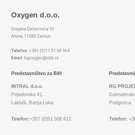
Oxygen d.o.o.
Stojana Dečermića 10
Altina, 11080 Zemun
Telefon:
+381 (0)11 31 68 964
Email:
bgoxygen@sbb.rs
Predstavništvo za BiH
Predstavni
INTRAL d.o.o.
RG PROJE
Prijedorska 41,
Dalmatinska
Laktaši, Banja Luka
Podgorica
Telefon:
+387 (0)51 508 612
Telefon:
+38