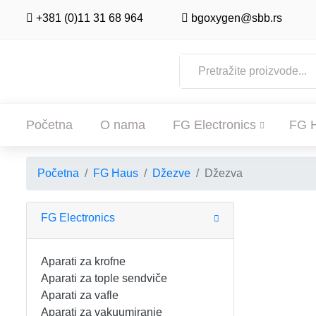
+381 (0)11 31 68 964
bgoxygen@sbb.rs
Početna
O nama
FG Electronics
FG 
Početna
FG Haus
Džezve
Džezva
POČETNA
O NAMA
FG Electronics
FG ELECTRONICS
Aparati za krofne
Aparati za tople sendviče
APARATI ZA KROFNE
FG HAUS
Aparati za vafle
Aparati za vakuumiranje