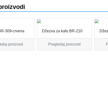
proizvodi
BR-309-crvena
Džezva za kafu BR-210
Džez
edaj proizvod
Pregledaj proizvod
P