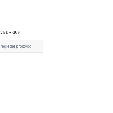
va BR-309T
regledaj proizvod