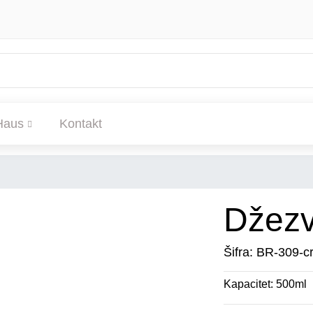
Haus
Kontakt
Džez
Šifra: BR-309-c
Kapacitet: 500ml