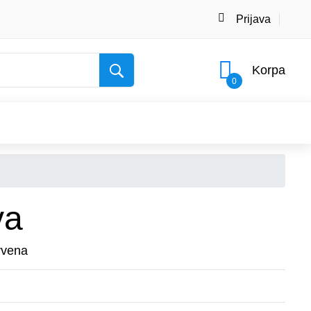
Prijava
Korpa
0
va
rvena