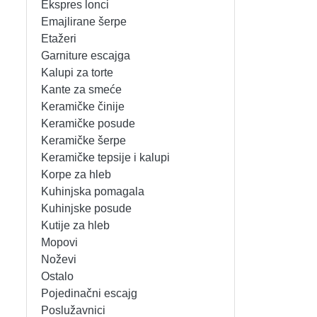
Ekspres lonci
MIKSERI
NOŽEVI
Emajlirane šerpe
Etažeri
MULTI STAJLERI
OSTALO
Garniture escajga
Kalupi za torte
Kante za smeće
NUTRI PRACTIC
POJEDINAČNI ESCAJG
Keramičke činije
Keramičke posude
OSTALO ELEC
POSLUŽAVNICI
Keramičke šerpe
Keramičke tepsije i kalupi
PANELNE GREJALICE
RENDE
Korpe za hleb
Kuhinjska pomagala
PEGLE
RUČNE MAŠINE
Kuhinjske posude
Kutije za hleb
PEGLE ZA KOSU
SECKALICE
Mopovi
Noževi
PIZZA PEKAČI
ŠERPE
Ostalo
Pojedinačni escajg
PODNE VAGE
SERVERI
Poslužavnici