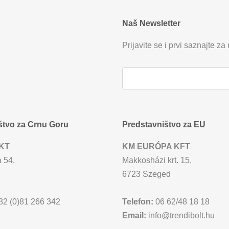
Naš Newsletter
Prijavite se i prvi saznajte za
štvo za Crnu Goru
Predstavništvo za EU
KT
KM EURÓPA KFT
 54,
Makkosházi krt. 15,
6723 Szeged
2 (0)81 266 342
Telefon:
06 62/48 18 18
Email:
info@trendibolt.hu