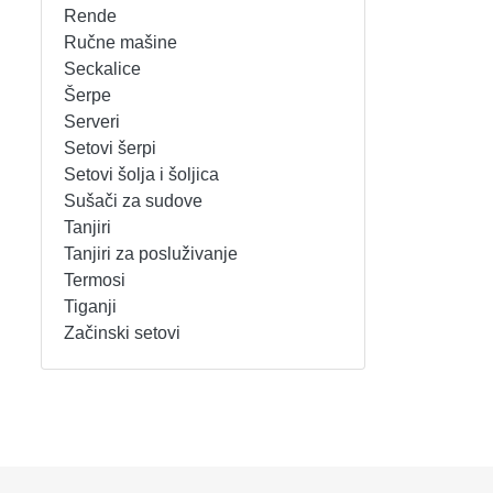
Rende
REŠOI
SETOVI ŠERPI
Ručne mašine
Seckalice
Šerpe
SECKALICE
SETOVI ŠOLJA I ŠOLJICA
Serveri
Setovi šerpi
SOKOVNICI
SUŠAČI ZA SUDOVE
Setovi šolja i šoljica
Sušači za sudove
TOSTERI
TANJIRI
Tanjiri
Tanjiri za posluživanje
USISIVAČI
TANJIRI ZA POSLUŽIVANJE
Termosi
Tiganji
VENTILATORI
TERMOSI
Začinski setovi
TIGANJI
ZAČINSKI SETOVI