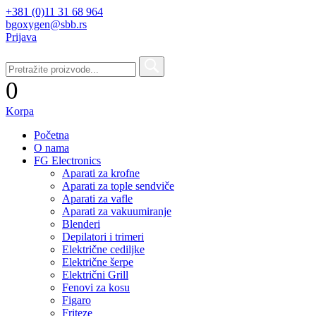
+381 (0)11 31 68 964
bgoxygen@sbb.rs
Prijava
0
Korpa
Početna
O nama
FG Electronics
Aparati za krofne
Aparati za tople sendviče
Aparati za vafle
Aparati za vakuumiranje
Blenderi
Depilatori i trimeri
Električne cediljke
Električne šerpe
Električni Grill
Fenovi za kosu
Figaro
Friteze