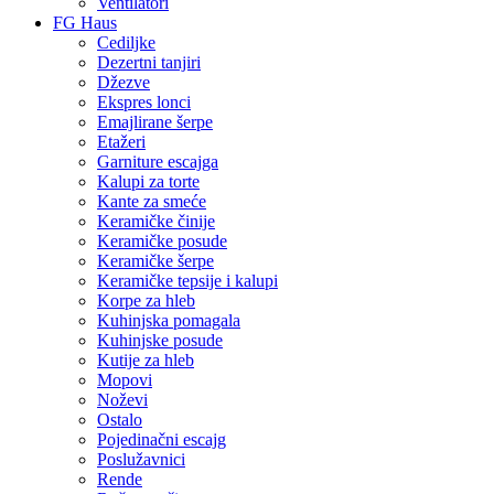
Ventilatori
FG Haus
Cediljke
Dezertni tanjiri
Džezve
Ekspres lonci
Emajlirane šerpe
Etažeri
Garniture escajga
Kalupi za torte
Kante za smeće
Keramičke činije
Keramičke posude
Keramičke šerpe
Keramičke tepsije i kalupi
Korpe za hleb
Kuhinjska pomagala
Kuhinjske posude
Kutije za hleb
Mopovi
Noževi
Ostalo
Pojedinačni escajg
Poslužavnici
Rende