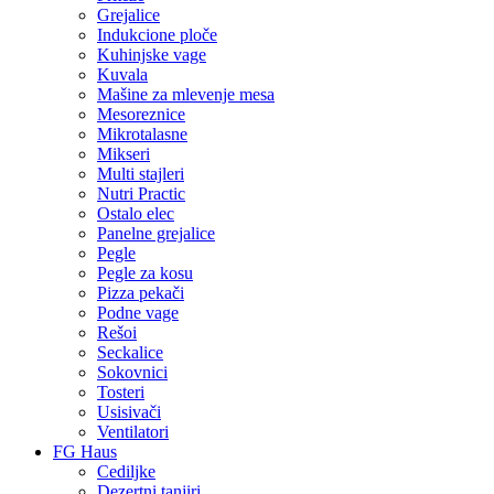
Grejalice
Indukcione ploče
Kuhinjske vage
Kuvala
Mašine za mlevenje mesa
Mesoreznice
Mikrotalasne
Mikseri
Multi stajleri
Nutri Practic
Ostalo elec
Panelne grejalice
Pegle
Pegle za kosu
Pizza pekači
Podne vage
Rešoi
Seckalice
Sokovnici
Tosteri
Usisivači
Ventilatori
FG Haus
Cediljke
Dezertni tanjiri