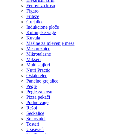
Električni Grill
Fenovi za kosu
Figaro
Friteze
Grejalice
Indukcione ploče
Kuhinjske vage
Kuvala
Mašine za mlevenje mesa
Mesoreznice
Mikrotalasne
Mikseri
Multi stajleri
Nutri Practic
Ostalo elec
Panelne grejalice
Pegle
Pegle za kosu
Pizza pekači
Podne vage
Rešoi
Seckalice
Sokovnici
Tosteri
Usisivači