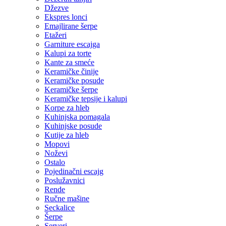
Džezve
Ekspres lonci
Emajlirane šerpe
Etažeri
Garniture escajga
Kalupi za torte
Kante za smeće
Keramičke činije
Keramičke posude
Keramičke šerpe
Keramičke tepsije i kalupi
Korpe za hleb
Kuhinjska pomagala
Kuhinjske posude
Kutije za hleb
Mopovi
Noževi
Ostalo
Pojedinačni escajg
Poslužavnici
Rende
Ručne mašine
Seckalice
Šerpe
Serveri