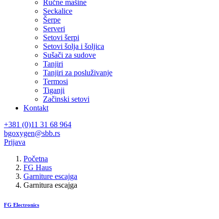
Ručne mašine
Seckalice
Šerpe
Serveri
Setovi šerpi
Setovi šolja i šoljica
Sušači za sudove
Tanjiri
Tanjiri za posluživanje
Termosi
Tiganji
Začinski setovi
Kontakt
+381 (0)11 31 68 964
bgoxygen@sbb.rs
Prijava
Početna
FG Haus
Garniture escajga
Garnitura escajga
FG Electronics