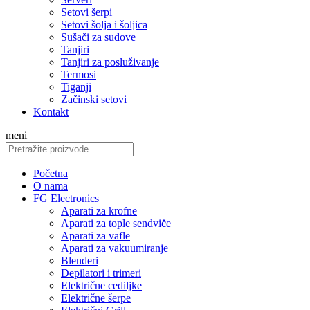
Setovi šerpi
Setovi šolja i šoljica
Sušači za sudove
Tanjiri
Tanjiri za posluživanje
Termosi
Tiganji
Začinski setovi
Kontakt
meni
Početna
O nama
FG Electronics
Aparati za krofne
Aparati za tople sendviče
Aparati za vafle
Aparati za vakuumiranje
Blenderi
Depilatori i trimeri
Električne cediljke
Električne šerpe