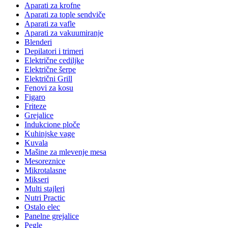
Aparati za krofne
Aparati za tople sendviče
Aparati za vafle
Aparati za vakuumiranje
Blenderi
Depilatori i trimeri
Električne cediljke
Električne šerpe
Električni Grill
Fenovi za kosu
Figaro
Friteze
Grejalice
Indukcione ploče
Kuhinjske vage
Kuvala
Mašine za mlevenje mesa
Mesoreznice
Mikrotalasne
Mikseri
Multi stajleri
Nutri Practic
Ostalo elec
Panelne grejalice
Pegle