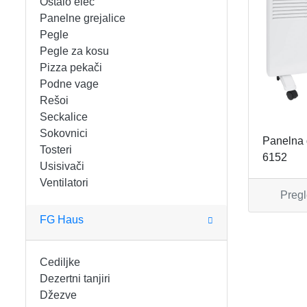
Ostalo elec
FIGARO
KERAMIČKE ČINIJE
Panelne grejalice
Pegle
FRITEZE
KERAMIČKE POSUDE
Pegle za kosu
Pizza pekači
GREJALICE
KERAMIČKE ŠERPE
Podne vage
Rešoi
INDUKCIONE PLOČE
KERAMIČKE TEPSIJE I KALUPI
Seckalice
Sokovnici
Panelna 
KUHINJSKE VAGE
KORPE ZA HLEB
Tosteri
6152
Usisivači
Ventilatori
KUVALA
KUHINJSKA POMAGALA
Pregl
MAŠINE ZA MLEVENJE MESA
KUHINJSKE POSUDE
FG Haus
MESOREZNICE
KUTIJE ZA HLEB
Cediljke
Dezertni tanjiri
MIKROTALASNE
MOPOVI
Džezve