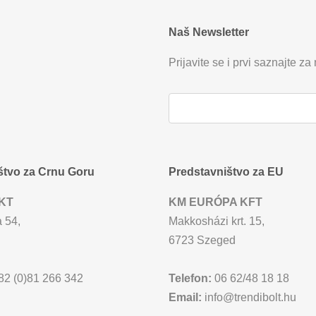
Naš Newsletter
Prijavite se i prvi saznajte za
štvo za Crnu Goru
Predstavništvo za EU
KT
KM EURÓPA KFT
 54,
Makkosházi krt. 15,
6723 Szeged
2 (0)81 266 342
Telefon:
06 62/48 18 18
Email:
info@trendibolt.hu