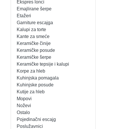
Ekspres lonci
MIKSERI
NOŽEVI
Emajlirane šerpe
Etažeri
MULTI STAJLERI
OSTALO
Garniture escajga
Kalupi za torte
Kante za smeće
NUTRI PRACTIC
POJEDINAČNI ESCAJG
Keramičke činije
Keramičke posude
OSTALO ELEC
POSLUŽAVNICI
Keramičke šerpe
Keramičke tepsije i kalupi
PANELNE GREJALICE
RENDE
Korpe za hleb
Kuhinjska pomagala
PEGLE
RUČNE MAŠINE
Kuhinjske posude
Kutije za hleb
PEGLE ZA KOSU
SECKALICE
Mopovi
Noževi
PIZZA PEKAČI
ŠERPE
Ostalo
Pojedinačni escajg
PODNE VAGE
SERVERI
Poslužavnici