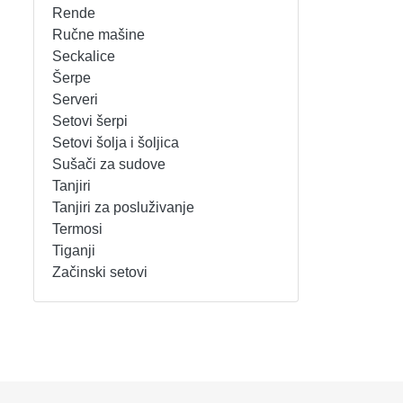
Rende
REŠOI
SETOVI ŠERPI
Ručne mašine
Seckalice
Šerpe
SECKALICE
SETOVI ŠOLJA I ŠOLJICA
Serveri
Setovi šerpi
SOKOVNICI
SUŠAČI ZA SUDOVE
Setovi šolja i šoljica
Sušači za sudove
TOSTERI
TANJIRI
Tanjiri
Tanjiri za posluživanje
USISIVAČI
TANJIRI ZA POSLUŽIVANJE
Termosi
Tiganji
VENTILATORI
TERMOSI
Začinski setovi
TIGANJI
ZAČINSKI SETOVI