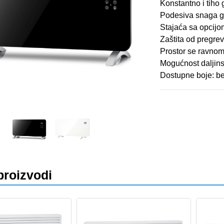
Konstantno i tiho 
Podesiva snaga g
Stajaća sa opcijo
Zaštita od pregre
Prostor se ravnom
Mogućnost daljins
Dostupne boje: be
proizvodi