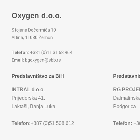
Oxygen d.o.o.
Stojana Dečermića 10
Altina, 11080 Zemun
Telefon:
+381 (0)11 31 68 964
Email:
bgoxygen@sbb.rs
Predstavništvo za BiH
Predstavni
INTRAL d.o.o.
RG PROJE
Prijedorska 41,
Dalmatinska
Laktaši, Banja Luka
Podgorica
Telefon:
+387 (0)51 508 612
Telefon:
+38