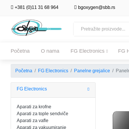
+381 (0)11 31 68 964
bgoxygen@sbb.rs
Početna
O nama
FG Electronics
FG 
Početna
FG Electronics
Panelne grejalice
Paneln
POČETNA
O NAMA
FG Electronics
FG ELECTRONICS
Aparati za krofne
Aparati za tople sendviče
APARATI ZA KROFNE
FG HAUS
Aparati za vafle
Aparati za vakuumiranje