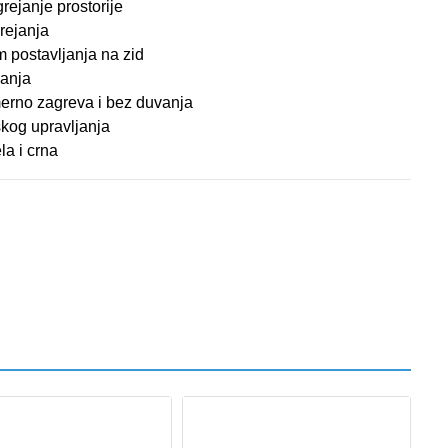
grejanje prostorije
rejanja
m postavljanja na zid
vanja
erno zagreva i bez duvanja
kog upravljanja
la i crna