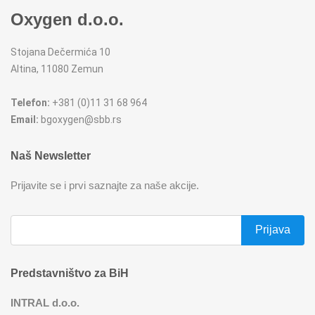
Oxygen d.o.o.
REŠOI
SETOVI ŠERPI
Stojana Dečermića 10
SECKALICE
SETOVI ŠOLJA I ŠOLJICA
Altina, 11080 Zemun
SOKOVNICI
SUŠAČI ZA SUDOVE
Telefon:
+381 (0)11 31 68 964
Email:
bgoxygen@sbb.rs
TOSTERI
TANJIRI
Naš Newsletter
USISIVAČI
TANJIRI ZA POSLUŽIVANJE
Prijavite se i prvi saznajte za naše akcije.
VENTILATORI
TERMOSI
TIGANJI
Predstavništvo za BiH
ZAČINSKI SETOVI
INTRAL d.o.o.