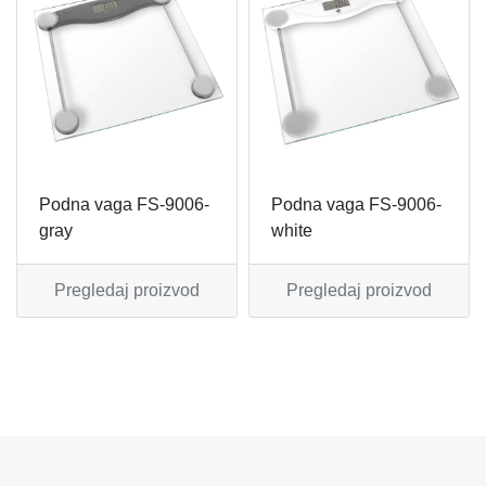
MIKSERI
NOŽEVI
MULTI STAJLERI
OSTALO
NUTRI PRACTIC
POJEDINAČNI ESCAJG
OSTALO ELEC
POSLUŽAVNICI
Podna vaga FS-9006-
Podna vaga FS-9006-
gray
white
PANELNE GREJALICE
RENDE
Pregledaj proizvod
Pregledaj proizvod
PEGLE
RUČNE MAŠINE
PEGLE ZA KOSU
SECKALICE
PIZZA PEKAČI
ŠERPE
PODNE VAGE
SERVERI